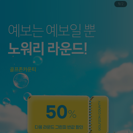
1
/
2
개인정보 처리방침
|
영상정보처리기기 운영･관리 방침
이용약관
|
위치기반서비스 이용약관
골프존카운티
사업자등록번호 530-87-01006
통신판매신고번호 2016-대전-9471947
골프장 예약, 부킹 등 대 고객 서비스
(직영 골프장 및 티스캐너 서비스)
2025.5.4 ~ 2028.5.3