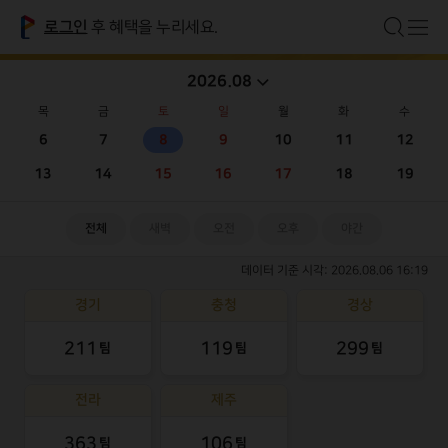
검
메
로그인
후 혜택을 누리세요.
상세검색
닫
골
색
뉴
기
날
골프장선택
2026.08
짜
프
선
목
금
토
일
월
화
수
경기
택
6
7
8
9
10
11
12
전체
이글몬트
안성H
안성W
송도
존
13
14
15
16
17
18
19
충청
카
전체
천안
진천
화랑
전체
새벽
오전
오후
야간
경상
운
데이터 기준 시각: 2026.08.06 16:19
전체
경남
사천
더골프
감포
구미
예
청통
선산
이든
경기
충청
경상
약
티
팀
전라
211
119
299
팀
팀
팀
전체
영암45
드래곤
순천
선운
무주
전라
제주
제주
전체
오라
363
106
팀
팀